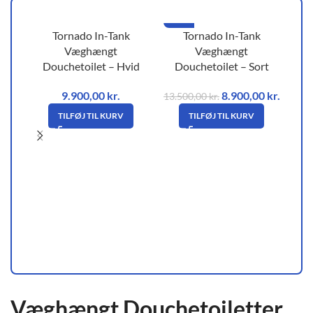
-34%
Tornado In-Tank
Tornado In-Tank
Væghængt
Væghængt
Douchetoilet – Hvid
Douchetoilet – Sort
9.900,00
kr.
8.900,00
kr.
13.500,00
kr.
TILFØJ TIL KURV
TILFØJ TIL KURV
D
Væghængt Douchetoiletter