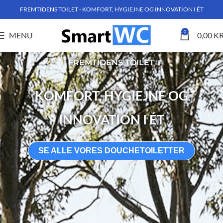
FREMTIDENS TOILET - KOMFORT, HYGIEJNE OG INNOVATION I ÉT
0
MENU
0,00
KR
FREMTIDENS TOILET
KOMFORT, HYGIEJNE OG
INNOVATION I ÉT
SE ALLE VORES DOUCHETOILETTER