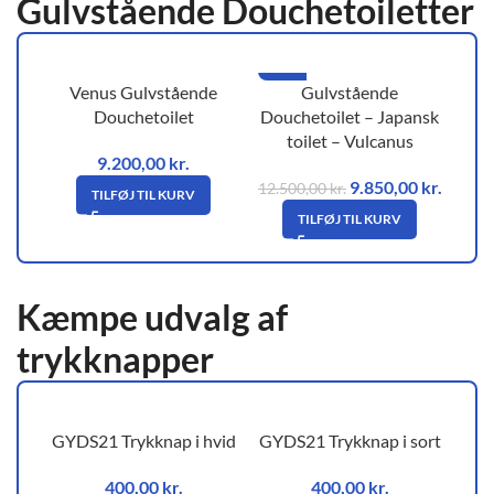
Gulvstående Douchetoiletter
-21%
Venus Gulvstående
Gulvstående
Douchetoilet
Douchetoilet – Japansk
toilet – Vulcanus
9.200,00
kr.
9.850,00
kr.
12.500,00
kr.
TILFØJ TIL KURV
TILFØJ TIL KURV
Kæmpe udvalg af
trykknapper
GYDS21 Trykknap i hvid
GYDS21 Trykknap i sort
400,00
kr.
400,00
kr.