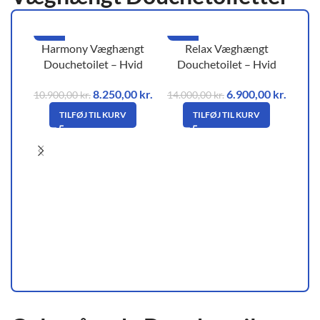
-24%
-51%
-4
Harmony Væghængt
Relax Væghængt
NY
Douchetoilet – Hvid
Douchetoilet – Hvid
8.250,00
kr.
6.900,00
kr.
10.900,00
kr.
14.000,00
kr.
TILFØJ TIL KURV
TILFØJ TIL KURV
H
D
16.