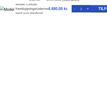
Model CJ806F
frembygningscisterne
4.480,00
kr.
TILF
med sort glasfront