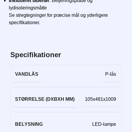
Inkluderet tilbehør
: Betjeningsplade og
lydisoleringsmåtte
Se stregtegninger for præcise mål og yderligere
specifikationer.
Specifikationer
VANDLÅS
P-lås
STØRRELSE (DXBXH MM)
105x481x1009
BELYSNING
LED-lampe