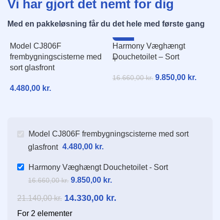
Vi har gjort det nemt for dig
Med en pakkeløsning får du det hele med første gang
-41%
Model CJ806F
Harmony Væghængt
frembygningscisterne med
Douchetoilet – Sort
sort glasfront
9.850,00
kr.
16.660,00
kr.
4.480,00
kr.
Model CJ806F frembygningscisterne med sort
glasfront
4.480,00
kr.
Harmony Væghængt Douchetoilet - Sort
9.850,00
kr.
16.660,00
kr.
14.330,00
kr.
21.140,00
kr.
For 2 elementer