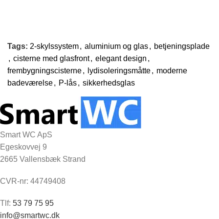
Tags:
2-skylssystem
,
aluminium og glas
,
betjeningsplade
,
cisterne med glasfront
,
elegant design
,
frembygningscisterne
,
lydisoleringsmåtte
,
moderne
badeværelse
,
P-lås
,
sikkerhedsglas
Smart WC ApS
Egeskovvej 9
2665 Vallensbæk Strand
CVR-nr: 44749408
Tlf:
53 79 75 95
info@smartwc.dk