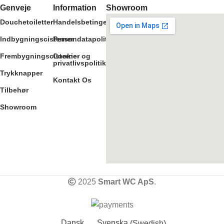
Genveje
Information
Showroom
Douchetoiletter
Handelsbetingelser
Indbygningscisterner
Persondatapolitik
Frembygningscisterner
Cookie- og
privatlivspolitik
Trykknapper
Kontakt Os
Tilbehør
Showroom
2025
Smart WC ApS
.
Dansk
Svenska
(
Swedish
)