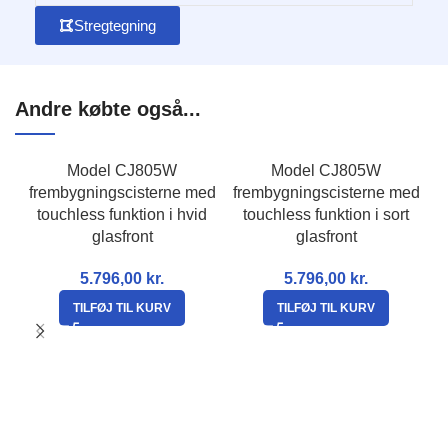
Stregtegning
Andre købte også...
Model CJ805W
Model CJ805W
frembygningscisterne med
frembygningscisterne med
touchless funktion i hvid
touchless funktion i sort
glasfront
glasfront
5.796,00
kr.
5.796,00
kr.
TILFØJ TIL KURV
TILFØJ TIL KURV
f