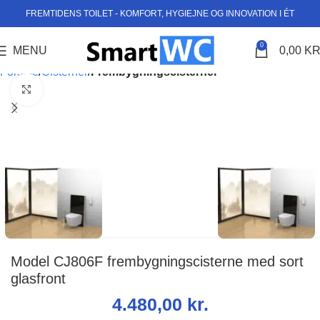
FREMTIDENS TOILET - KOMFORT, HYGIEJNE OG INNOVATION I ÉT
0
MENU
0,00
KR
Forside
Cisterner
Frembygningscisterner
Klik for at forstørre
Model CJ806F frembygningscisterne med sort
glasfront
4.480,00
kr.