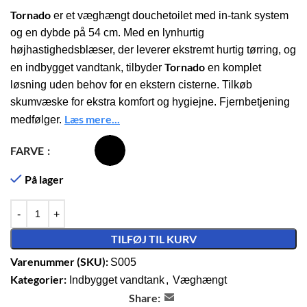
Tornado
er et væghængt douchetoilet med in-tank system
og en dybde på 54 cm. Med en lynhurtig
højhastighedsblæser, der leverer ekstremt hurtig tørring, og
Tornado
en indbygget vandtank, tilbyder
en komplet
løsning uden behov for en ekstern cisterne. Tilkøb
skumvæske for ekstra komfort og hygiejne. Fjernbetjening
Læs mere...
medfølger.
FARVE
På lager
TILFØJ TIL KURV
Varenummer (SKU):
S005
Kategorier:
Indbygget vandtank
,
Væghængt
Share: