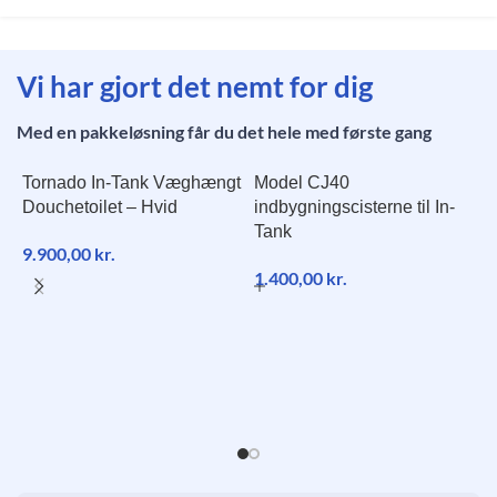
Vi har gjort det nemt for dig
Med en pakkeløsning får du det hele med første gang
Tornado In-Tank Væghængt
Model CJ40
Douchetoilet – Hvid
indbygningscisterne til In-
Tank
9.900,00
kr.
1.400,00
kr.
S
1