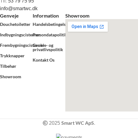
Tlf:
53 79 75 95
info@smartwc.dk
Genveje
Information
Showroom
Douchetoiletter
Handelsbetingelser
Indbygningscisterner
Persondatapolitik
Frembygningscisterner
Cookie- og
privatlivspolitik
Trykknapper
Kontakt Os
Tilbehør
Showroom
Smart WC ApS
2025
.