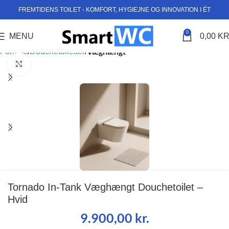
FREMTIDENS TOILET - KOMFORT, HYGIEJNE OG INNOVATION I ÉT
0
MENU
0,00
KR
Væghængt
Forside
Douchetoiletter
Klik for at forstørre
Tornado In-Tank Væghængt Douchetoilet –
Hvid
9.900,00
kr.