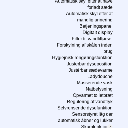
Automatisk skyl efter at have
forladt sæde
Automatisk skyl efter at
mandlig urinering
Betjeningspanel
Digitalt display
Filter til vandtilførsel
Forskylning af skålen inden
brug
Hygiejnisk rengøringsfunktion
Justerbar dyseposition
Justérbar sædevarme
Ladydouche
Masserende vask
Natbelysning
Opvarmet toiletbræt
Regulering af vandtryk
Selvrensende dysefunktion
Sensorstyret låg der
automatisk åbner og lukker
Skumfunktion