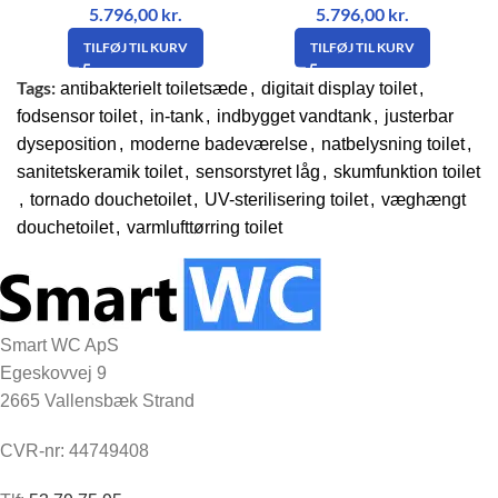
5.796,00
kr.
5.796,00
kr.
TILFØJ TIL KURV
TILFØJ TIL KURV
Tags:
antibakterielt toiletsæde
,
digitalt display toilet
,
fodsensor toilet
,
in-tank
,
indbygget vandtank
,
justerbar
dyseposition
,
moderne badeværelse
,
natbelysning toilet
,
sanitetskeramik toilet
,
sensorstyret låg
,
skumfunktion toilet
,
tornado douchetoilet
,
UV-sterilisering toilet
,
væghængt
douchetoilet
,
varmlufttørring toilet
Smart WC ApS
Egeskovvej 9
2665 Vallensbæk Strand
CVR-nr: 44749408