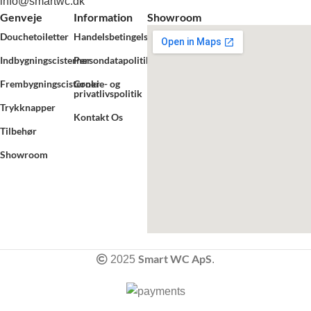
info@smartwc.dk
Genveje
Information
Showroom
Douchetoiletter
Handelsbetingelser
Indbygningscisterner
Persondatapolitik
Frembygningscisterner
Cookie- og
privatlivspolitik
Trykknapper
Kontakt Os
Tilbehør
Showroom
Smart WC ApS
2025
.