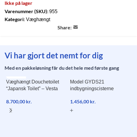
Ikke på lager
Varenummer (SKU):
955
Kategori:
Væghængt
Share:
Vi har gjort det nemt for dig
Med en pakkeløsning får du det hele med første gang
UDSOLGT
Væghængt Douchetoilet
Model GYDS21
NY
“Japansk Toilet” – Vesta
indbygningscisterne
8.700,00
kr.
1.456,00
kr.
G