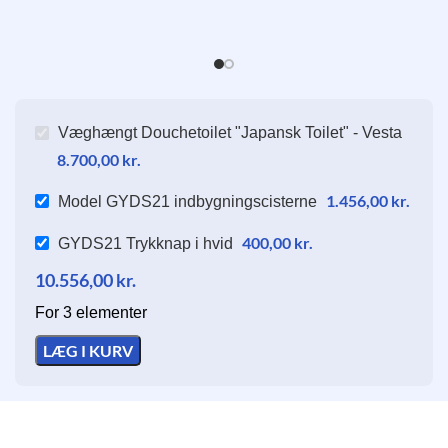
4
Væghængt Douchetoilet "Japansk Toilet" - Vesta
8.700,00
kr.
1.456,00
kr.
Model GYDS21 indbygningscisterne
400,00
kr.
GYDS21 Trykknap i hvid
10.556,00
kr.
For 3 elementer
LÆG I KURV