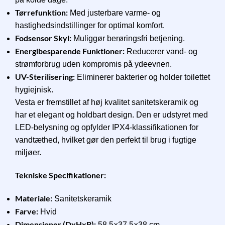
Tørrefunktion:
Med justerbare varme- og
hastighedsindstillinger for optimal komfort.
Fodsensor Skyl:
Muliggør berøringsfri betjening.
Energibesparende Funktioner:
Reducerer vand- og
strømforbrug uden kompromis på ydeevnen.
UV-Sterilisering:
Eliminerer bakterier og holder toilettet
hygiejnisk.
Vesta er fremstillet af høj kvalitet sanitetskeramik og
har et elegant og holdbart design. Den er udstyret med
LED-belysning og opfylder IPX4-klassifikationen for
vandtæthed, hvilket gør den perfekt til brug i fugtige
miljøer.
Tekniske Specifikationer:
Materiale:
Sanitetskeramik
Farve:
Hvid
Dimensioner (DxHxB):
58,5×37,5×38 cm