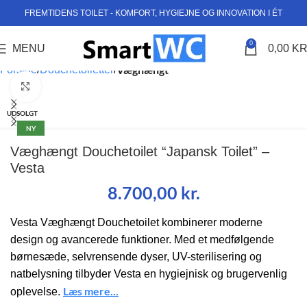
FREMTIDENS TOILET - KOMFORT, HYGIEJNE OG INNOVATION I ÉT
0
MENU
0,00
KR
Væghængt
Forside
Douchetoiletter
Klik for at forstørre
UDSOLGT
NY
Væghængt Douchetoilet “Japansk Toilet” –
Vesta
8.700,00
kr.
Vesta Væghængt Douchetoilet kombinerer moderne
design og avancerede funktioner. Med et medfølgende
børnesæde, selvrensende dyser, UV-sterilisering og
natbelysning tilbyder Vesta en hygiejnisk og brugervenlig
Læs mere...
oplevelse.