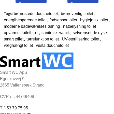
Tags:
børnesæde douchetoilet
,
børnevenligt toilet
,
energibesparende toilet
,
fodsensor toilet
,
hygiejnisk toilet
,
moderne badeværelsesløsning
,
natbelysning toilet
,
opvarmet toiletbræt
,
sanitetskeramik
,
selvrensende dyse
,
smart toilet
,
tørrefunktion toilet
,
UV-sterilisering toilet
,
væghængt toilet
,
vesta douchetoilet
Smart WC ApS
Egeskovvej 9
2665 Vallensbæk Strand
CVR-nr: 44749408
Tlf:
53 79 75 95