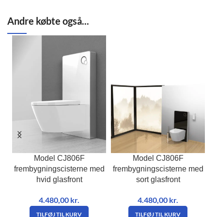
Andre købte også...
Model CJ806F
Model CJ806F
ed
frembygningscisterne med
frembygningscisterne med
f
t
hvid glasfront
sort glasfront
4.480,00
kr.
4.480,00
kr.
TILFØJ TIL KURV
TILFØJ TIL KURV