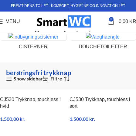
FREMTIDENS TOILET - KOMFORT, HYGIEJNE OG INNOVATION I ÉT
0
MENU
0,00
KR
Forside
Varer tagged “berøringsfri trykknap”
CISTERNER
DOUCHETOILETTER
berøringsfri trykknap
Show sidebar
Filtre
CJ530 Trykknap, touchless i
CJ530 Trykknap, touchless i
hvid
sort
1.500,00
kr.
1.500,00
kr.
TILFØJ TIL KURV
TILFØJ TIL KURV