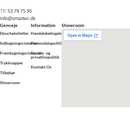
Tlf:
53 79 75 95
info@smartwc.dk
Genveje
Information
Showroom
Douchetoiletter
Handelsbetingelser
Indbygningscisterner
Persondatapolitik
Frembygningscisterner
Cookie- og
privatlivspolitik
Trykknapper
Kontakt Os
Tilbehør
Showroom
Smart WC ApS
2025
.