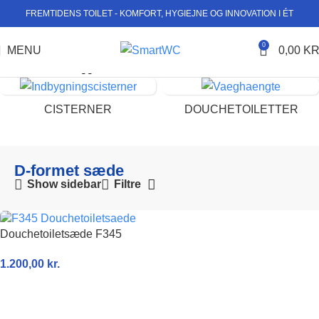
FREMTIDENS TOILET - KOMFORT, HYGIEJNE OG INNOVATION I ÉT
0
MENU
0,00
KR
Forside
Varer tagged “D-formet sæde”
CISTERNER
DOUCHETOILETTER
D-formet sæde
Show sidebar
Filtre
Douchetoiletsæde F345
1.200,00
kr.
TILFØJ TIL KURV