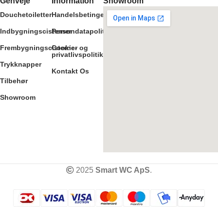
Genveje
Information
Showroom
Douchetoiletter
Handelsbetingelser
Indbygningscisterner
Persondatapolitik
Frembygningscisterner
Cookie- og
privatlivspolitik
Trykknapper
Kontakt Os
Tilbehør
Showroom
2025
Smart WC ApS
.