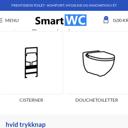
FREMTIDENS TOILET - KOMFORT, HYGIEJNE OG INNOVATION I ÉT
0
MENU
0,00
KR
Forside
Varer tagged “hvid trykknap”
CISTERNER
DOUCHETOILETTER
hvid trykknap