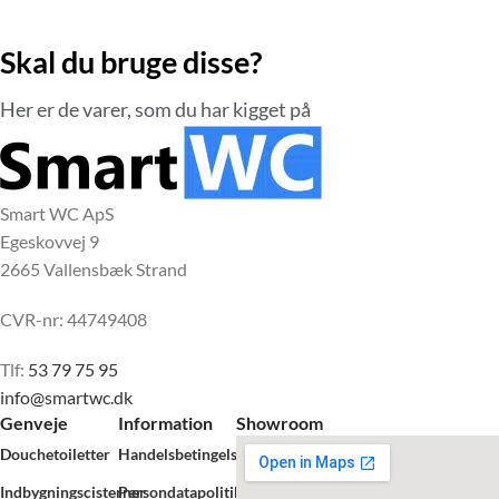
Skal du bruge disse?
Her er de varer, som du har kigget på
Smart WC ApS
Egeskovvej 9
2665 Vallensbæk Strand
CVR-nr: 44749408
Tlf:
53 79 75 95
info@smartwc.dk
Genveje
Information
Showroom
Douchetoiletter
Handelsbetingelser
Indbygningscisterner
Persondatapolitik