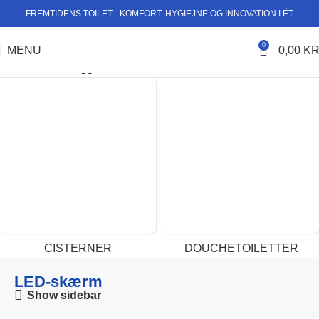
FREMTIDENS TOILET - KOMFORT, HYGIEJNE OG INNOVATION I ÉT
0
MENU
0,00
KR
Forside
Varer tagged “LED-skærm”
CISTERNER
DOUCHETOILETTER
LED-skærm
Show sidebar