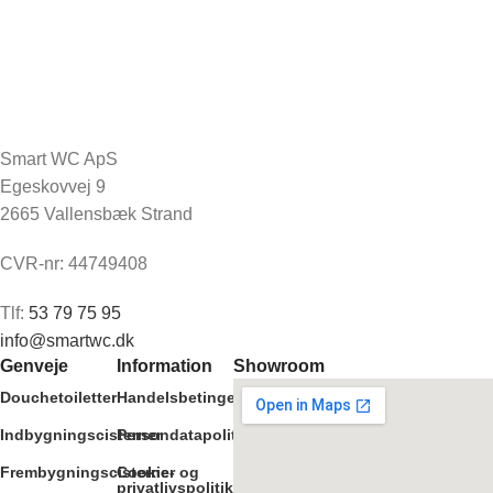
Smart WC ApS
Egeskovvej 9
2665 Vallensbæk Strand
CVR-nr: 44749408
Tlf:
53 79 75 95
info@smartwc.dk
Genveje
Information
Showroom
Douchetoiletter
Handelsbetingelser
Indbygningscisterner
Persondatapolitik
Frembygningscisterner
Cookie- og
privatlivspolitik