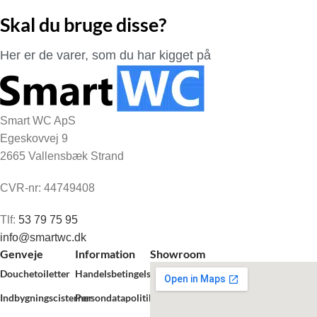
Skal du bruge disse?
Her er de varer, som du har kigget på
Smart WC ApS
Egeskovvej 9
2665 Vallensbæk Strand
CVR-nr: 44749408
Tlf:
53 79 75 95
info@smartwc.dk
Genveje
Information
Showroom
Douchetoiletter
Handelsbetingelser
Indbygningscisterner
Persondatapolitik