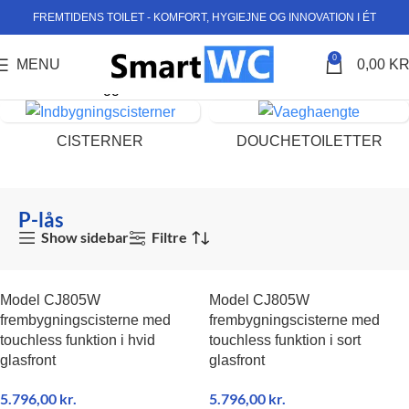
FREMTIDENS TOILET - KOMFORT, HYGIEJNE OG INNOVATION I ÉT
0
MENU
0,00
KR
Forside
Varer tagged “P-lås”
CISTERNER
DOUCHETOILETTER
P-lås
Show sidebar
Filtre
Model CJ805W
Model CJ805W
frembygningscisterne med
frembygningscisterne med
touchless funktion i hvid
touchless funktion i sort
glasfront
glasfront
5.796,00
kr.
5.796,00
kr.