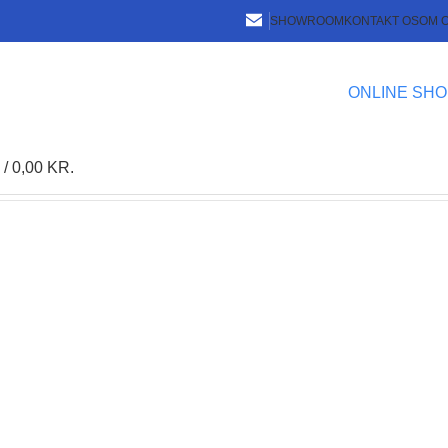
SHOWROOM
KONTAKT OS
OM 
ONLINE SHO
0
/
0,00
KR.