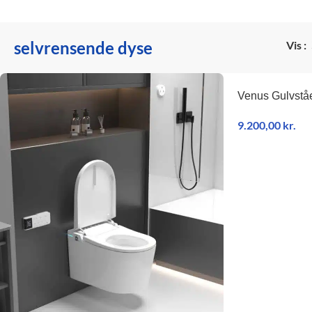
selvrensende dyse
Vis
Venus Gulvstå
9.200,00
kr.
TILFØJ TIL KU