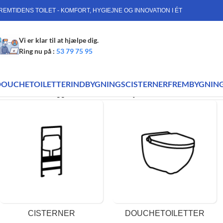
REMTIDENS TOILET - KOMFORT, HYGIEJNE OG INNOVATION I ÉT
Vi er klar til at hjælpe dig.
Ring nu på :
53 79 75 95
DOUCHETOILETTER
INDBYGNINGSCISTERNER
FREMBYGNING
Forside
Varer tagged “selvrensende dyse”
Viser 3 resultater
CISTERNER
DOUCHETOILETTER