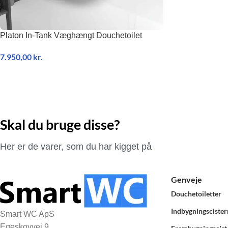
Platon In-Tank Væghængt Douchetoilet
7.950,00
kr.
TILFØJ TIL KURV
Skal du bruge disse?
Her er de varer, som du har kigget på
Genveje
Douchetoiletter
Indbygningscister
Smart WC ApS
Egeskovvej 9