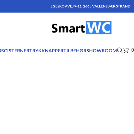
EGESKOVVEJ 9-11, 2665 VALLENSBÆK STRAND
SCISTERNER
TRYKKNAPPER
TILBEHØR
SHOWROOM