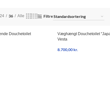
36
Filtre
24
Alle
UDSOLGT
ende Douchetoilet
Væghængt Douchetoilet “Japan
NY
Vesta
8.700,00
kr.
RV
LÆS MERE