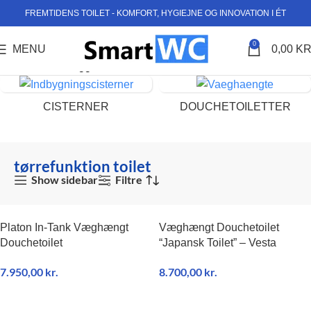
FREMTIDENS TOILET - KOMFORT, HYGIEJNE OG INNOVATION I ÉT
0
MENU
0,00
KR
Forside
Varer tagged “tørrefunktion toilet”
CISTERNER
DOUCHETOILETTER
tørrefunktion toilet
Show sidebar
Filtre
UDSOLGT
Platon In-Tank Væghængt
Væghængt Douchetoilet
NY
Douchetoilet
“Japansk Toilet” – Vesta
7.950,00
kr.
8.700,00
kr.
TILFØJ TIL KURV
LÆS MERE