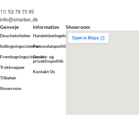
Tlf:
53 79 75 95
info@smartwc.dk
Genveje
Information
Showroom
Douchetoiletter
Handelsbetingelser
Indbygningscisterner
Persondatapolitik
Frembygningscisterner
Cookie- og
privatlivspolitik
Trykknapper
Kontakt Os
Tilbehør
Showroom
Smart WC ApS
2025
.