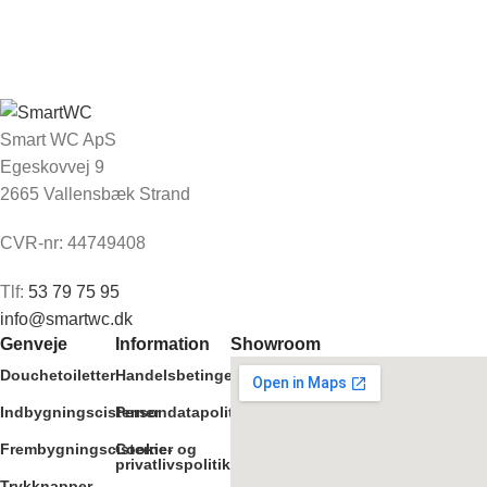
Smart WC ApS
Egeskovvej 9
2665 Vallensbæk Strand
CVR-nr: 44749408
Tlf:
53 79 75 95
info@smartwc.dk
Genveje
Information
Showroom
Douchetoiletter
Handelsbetingelser
Indbygningscisterner
Persondatapolitik
Frembygningscisterner
Cookie- og
privatlivspolitik
Trykknapper