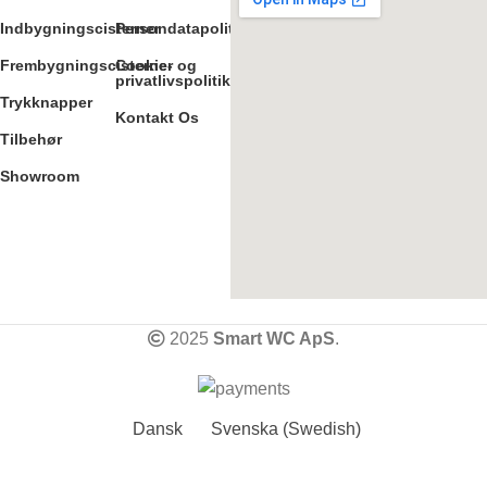
Indbygningscisterner
Persondatapolitik
Frembygningscisterner
Cookie- og
privatlivspolitik
Trykknapper
Kontakt Os
Tilbehør
Showroom
2025
Smart WC ApS
.
Dansk
Svenska
(
Swedish
)