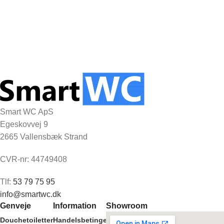
Smart WC ApS
Egeskovvej 9
2665 Vallensbæk Strand
CVR-nr: 44749408
Tlf:
53 79 75 95
info@smartwc.dk
Genveje
Information
Showroom
Douchetoiletter
Handelsbetingelser