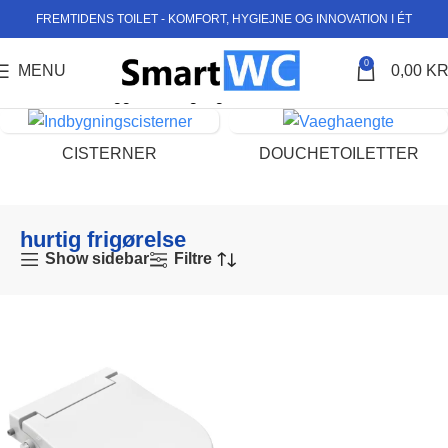
FREMTIDENS TOILET - KOMFORT, HYGIEJNE OG INNOVATION I ÉT
0
MENU
0,00
KR
Forside
Varer tagged “hurtig frigørelse”
CISTERNER
DOUCHETOILETTER
hurtig frigørelse
Show sidebar
Filtre