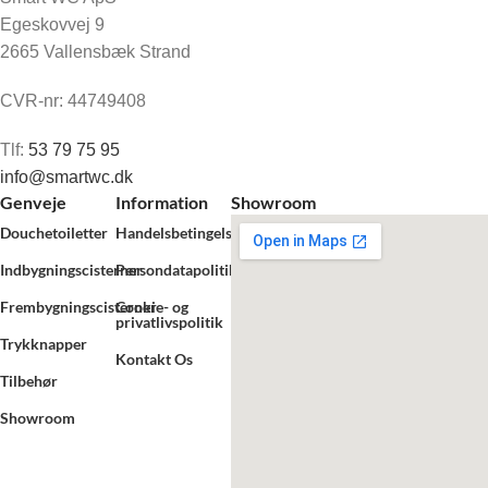
Egeskovvej 9
2665 Vallensbæk Strand
CVR-nr: 44749408
Tlf:
53 79 75 95
info@smartwc.dk
Genveje
Information
Showroom
Douchetoiletter
Handelsbetingelser
Indbygningscisterner
Persondatapolitik
Frembygningscisterner
Cookie- og
privatlivspolitik
Trykknapper
Kontakt Os
Tilbehør
Showroom