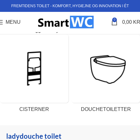
FREMTIDENS TOILET - KOMFORT, HYGIEJNE OG INNOVATION I ÉT
0
MENU
0,00
KR
Forside
Varer tagged “ladydouche toilet”
CISTERNER
DOUCHETOILETTER
ladydouche toilet