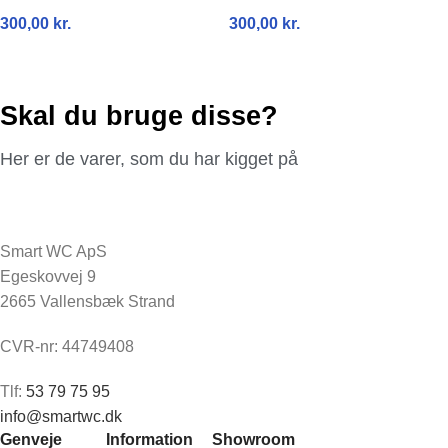
300,00
kr.
300,00
kr.
TILFØJ TIL KURV
TILFØJ TIL KURV
Skal du bruge disse?
Her er de varer, som du har kigget på
Smart WC ApS
Egeskovvej 9
2665 Vallensbæk Strand
CVR-nr: 44749408
Tlf:
53 79 75 95
info@smartwc.dk
Genveje
Information
Showroom