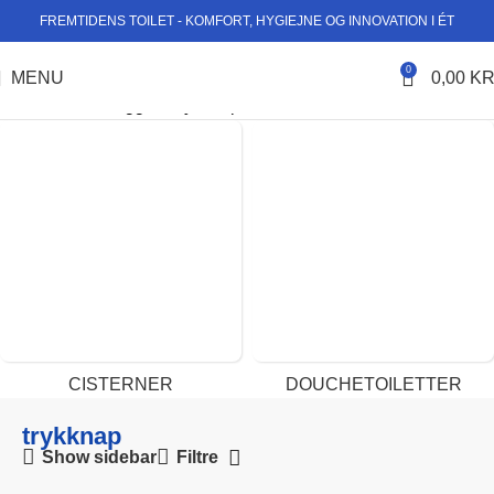
FREMTIDENS TOILET - KOMFORT, HYGIEJNE OG INNOVATION I ÉT
0
MENU
0,00
KR
Forside
Varer tagged “trykknap”
CISTERNER
DOUCHETOILETTER
trykknap
Show sidebar
Filtre