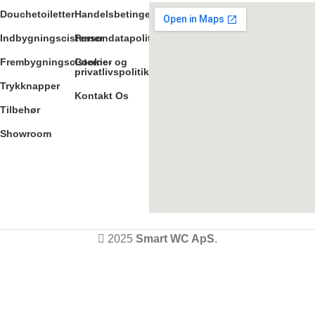
Douchetoiletter
Handelsbetingelser
Indbygningscisterner
Persondatapolitik
Frembygningscisterner
Cookie- og
privatlivspolitik
Trykknapper
Kontakt Os
Tilbehør
Showroom
2025
Smart WC ApS
.